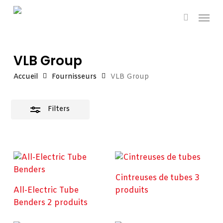
Skip
Men
Close
to
search
Filters
main
content
VLB Group
Accueil
Fournisseurs
VLB Group
Filters
Cintreuses de tubes
3
All-Electric Tube
produits
Benders
2 produits