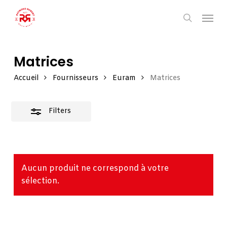
Skip
Men
Close
to
search
Filters
main
content
Matrices
Accueil
Fournisseurs
Euram
Matrices
Filters
Aucun produit ne correspond à votre
sélection.