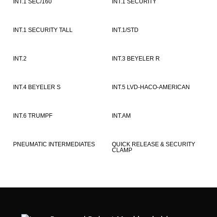
INT.1 SEC/160
INT.1 SECURITY
INT.1 SECURITY TALL
INT.1/STD
INT.2
INT.3 BEYELER R
INT.4 BEYELER S
INT.5 LVD-HACO-AMERICAN
INT.6 TRUMPF
INT.AM
PNEUMATIC INTERMEDIATES
QUICK RELEASE & SECURITY
CLAMP