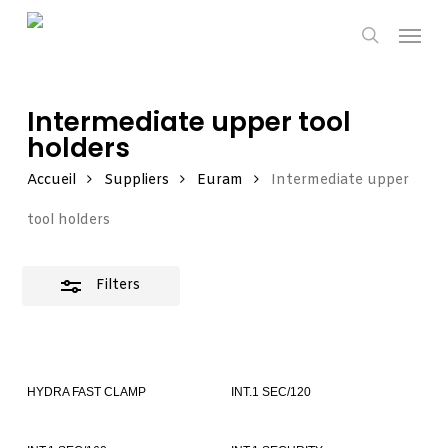
Skip
Men
Close
to
search
Filters
main
content
Intermediate upper tool
holders
Accueil
Suppliers
Euram
Intermediate upper
tool holders
Filters
HYDRA FAST CLAMP
INT.1 SEC/120